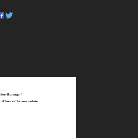
lthev@orange.fr
m/Chantal-Thevenin-artiste