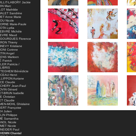
ILLIT-LABORY Jackie
IN Marc
LOT Mathilde
ALET Sandrine
ET Anne Marie
OU Nicole
ORNE Marie-Paule
OTA Lydia
EBVRE Michèle
EVRE Maud
GOURGUES Florence
RON Thierry
NEVY Kristiane
ONI Corinne
TIN Angel
ENS Marleen
 Patrick
ER Patricia /
LIBRIS
TEGHEM Bénédicte
CEAU Henri
LLIPPON Auriane
CE Claude
CHERY Jean-Paul
DVIN Gérard
ET-BRUN Isabelle
 Christian
ET Claudie
MEN-MOHL Ghislaine
ERT Françoise
H Julien
LIN Philippe
É Samantha
NOL Nicole
MET Nicole
NEIDER Paul
VENIN Chantal