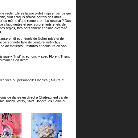
règle. Elle se laisse plutôt inspirer par ce qui
anche, d’un croquis réalisé parfois des mois
eur ou même d’une rencontre... Le résultat ? Des
que chatoyantes et aux surprenants effets de
es règles, très personnelle et d’une diversité
)
 danse en direct , école de lâcher prise et de
 personnelle faite de peinture instinctive ,
iche de matières , textures et couleurs où son
tistique « Tript’hic et nunc » avec Florent Thiant,
ormances en direct.
ctives ou personnelles locales ( Nièvre et
oquis de danse en direct à Châteauneuf val de
ain Joigny, Varzy, Saint-Honoré-les-Bains ou