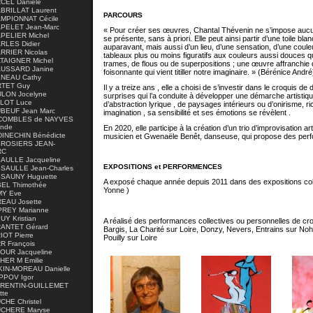
CEL Danièle
BRILLAT Laurent
PARCOURS
MPIONNAT Cécile
PELET Jean-Marc
« Pour créer ses œuvres, Chantal Thévenin ne s’impose aucune 
PELIER Michel
se présente, sans à priori. Elle peut ainsi partir d’une toile bl
RLES Didier
auparavant, mais aussi d’un lieu, d’une sensation, d’une coul
RRIER Nicolas
tableaux plus ou moins figuratifs aux couleurs aussi douces 
TAIGNER Michel
trames, de flous ou de superpositions ; une œuvre affranchie d
USSARD Janine
foisonnante qui vient titiller notre imaginaire. » (Bérénice André
NEAU Cathy
TET Guy
Il y a treize ans , elle a choisi de s’investir dans le croquis de
LON Jocelyne
surprises qui l’a conduite à développer une démarche artistique
LOT Luce
d’abstraction lyrique , de paysages intérieurs ou d’onirisme, r
BEUF Jean Marc
imagination , sa sensibilité et ses émotions se révèlent .
COMBLES de NAYVES
ande
En 2020, elle participe à la création d’un trio d’improvisation ar
DINECHIN Bénédicte
musicien et Gwenaële Benêt, danseuse, qui propose des perf
ROSIERS JEAN-
RC
AULLE Jacqueline
EXPOSITIONS et PERFORMENCES
SAULLE Jean-Charles
SAUNY Huguette
A exposé chaque année depuis 2011 dans des expositions colle
EL Thimothée
Yonne )
Y Eve
EAU Josette
PREY Marianne
UY Kristian
A réalisé des performances collectives ou personnelles de cr
ANTET Gérard
Bargis, La Charité sur Loire, Donzy, Nevers, Entrains sur Noh
IOT Pierre
Pouilly sur Loire
R François
OUR Jacqueline
HER M Emilie
KIN-MOREAU Danielle
IPPOV Igor
RENTIN-GUILLEMET
tte
CHE Christel
CHERE Maryse