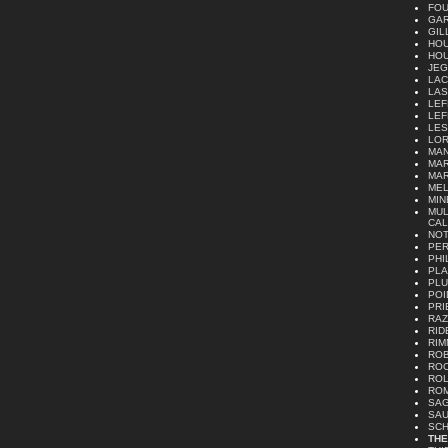
FOU
GAR
GIL
HOU
HOU
JEG
LAC
LAS
LEF
LEF
LES
LOR
MAN
MAR
MAR
MEL
MINÉ
MULL
CAL
NOT
PER
PHI
PLA
PLU
POI
PRI
RAZE
RID
RIM
ROB
ROC
ROL
ROM
SAG
SAU
SCH
THE