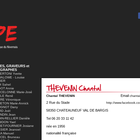
ES, GRAVEURS et
GRAPHES
ERTONI Yvette
ALOWE - Louise
BER
I Sahel
OT Annie
CELONNE Marie-José
Email
LE René
Chantal THEVENIN
chanta
RE Véronique
2 Rue du Stade
http://www.facebook.co
ETON Marie-Annick
GNOT Dany
58350 CHATEAUNEUF VAL DE BARGIS
RD Joël
NDIN Jean
Tel 06 20 33 11 42
IN-RELLIER Danièle
IDON Yael
ET-FOURNIER Josiane
née en 1956
SIER Jeanoel
nationalité française
A Manuel
CEL Bruneau