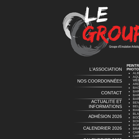
PEINTR
L'ASSOCIATION
PHOTO
ALB
AQU
NOS COORDONNÉES
WE
ARD
BAG
BAR
CONTACT
BAR
BAR
ACTUALITE ET
BEN
INFORMATIONS
BEU
BIA
BLA
ADHÉSION 2026
BOD
BON
BOR
CALENDRIER 2026
BRA
CAR
CAR